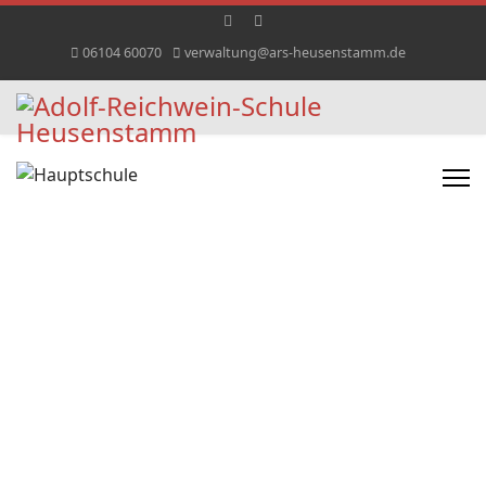
06104 60070
verwaltung@ars-heusenstamm.de