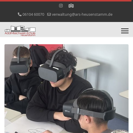
06104 60070
verwaltung@ars-heusenstamm.de